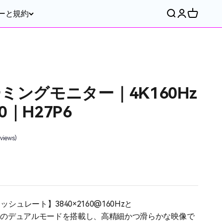
ーと規約
Translation miss
Translation m
Translatio
ーミングモニター｜4K160Hz
0｜H27P6
eviews)
ッシュレート】3840×2160@160Hzと
320Hzのデュアルモードを搭載し、高精細かつ滑らかな映像で