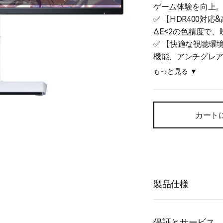
ゲーム体験を向上
✅ 【HDR400対応
ΔE<2の色精度で
✅ 【快適な視聴環境】
機能、アンチグレ
✅ 【人間工学デザ
もっと見る ▼
を搭載し、最適な
✅ 【豊富な接続性&高
電）対応で、ノート
カート
製品仕様
保証とサービス