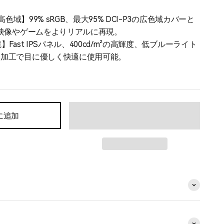
。
&高色域】99% sRGB、最大95% DCI-P3の広色域カバーと
、映像やゲームをよりリアルに再現。
Fast IPSパネル、400cd/m²の高輝度、低ブルーライト
ア加工で目に優しく快適に使用可能。
イン】高さ・チルト・スイベル・ピボット対応のスタンド
ポジションで長時間のゲームも快適。
出力】HDMI2.1×2、DP1.4×1、USB-C（最大90W給
PCやコンソールなど複数デバイスと簡単接続。
に追加