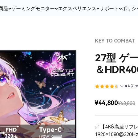
商品
ゲーミングモニター
エクスペリエンス
サポート
ポリシ
KEY TO COMBAT
27型 ゲ
＆HDR40
4.4 (7 r
セール価格
¥44,800
通常価格
¥63,800
✅ 【4K&高速リフレ
1920×1080@